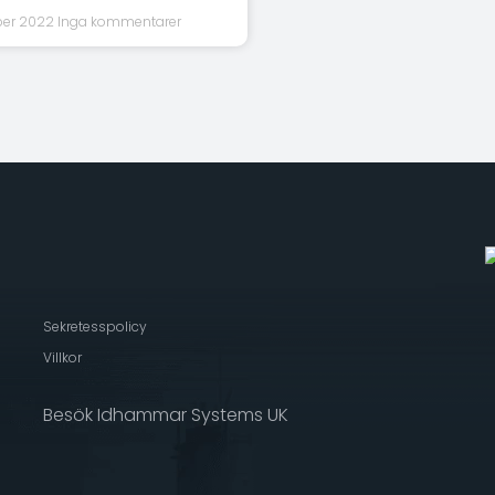
ober 2022
Inga kommentarer
Sekretesspolicy
Villkor
Besök Idhammar Systems UK