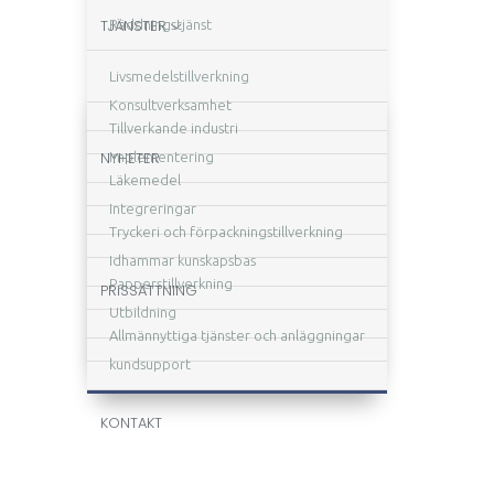
TJÄNSTER
Räddningstjänst
Livsmedelstillverkning
Konsultverksamhet
Tillverkande industri
NYHETER
Implementering
Läkemedel
Integreringar
Tryckeri och förpackningstillverkning
Idhammar kunskapsbas
Papperstillverkning
PRISSÄTTNING
Utbildning
Allmännyttiga tjänster och anläggningar
kundsupport
KONTAKT