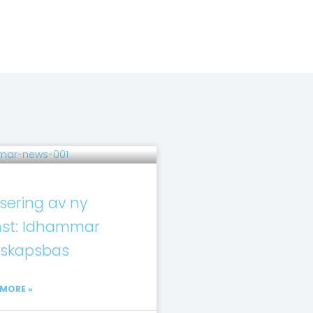
sering av ny
nst: Idhammar
skapsbas
 MORE »