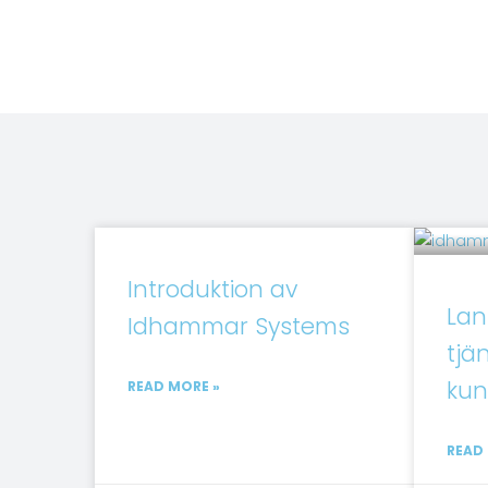
Introduktion av
Lan
Idhammar Systems
tjä
kun
READ MORE »
READ