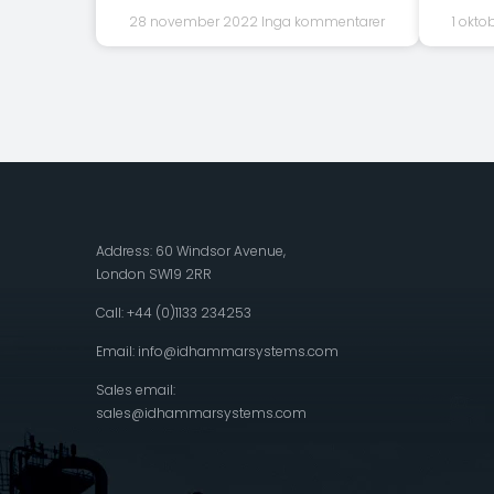
28 november 2022
Inga kommentarer
1 okt
Address: 60 Windsor Avenue,
London SW19 2RR
Call: +44 (0)1133 234253
Email:
info@idhammarsystems.com
Sales email:
sales@idhammarsystems.com